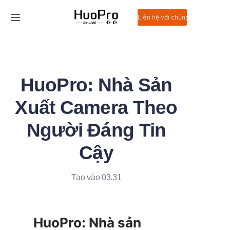
Liên hệ với chúng tôi
Trang chủ
Sản phẩm
HuoPro: Nhà Sản
Giải pháp
Xuất Camera Theo
Dịch vụ và hỗ trợ
Người Đáng Tin
Cậy
Tin tức
Về chúng tôi
Tạo vào 03.31
Liên hệ chúng tôi
HuoPro: Nhà sản 