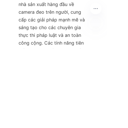
nhà sản xuất hàng đầu về 
camera đeo trên người, cung 
cấp các giải pháp mạnh mẽ và 
sáng tạo cho các chuyên gia 
thực thi pháp luật và an toàn 
VI
công cộng. Các tính năng tiên 
tiến, phạm vi tiếp cận toàn cầu 
và cam kết về chất lượng của 
họ làm cho họ trở thành một 
đối tác lý tưởng cho các cơ 
quan đang tìm cách nâng cao 
hiệu quả hoạt động và niềm tin 
Khám phá thêm về dòng sản 
phẩm và các giải pháp của 
HuoPro bằng cách truy cập 