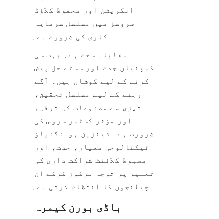
انکرپشن اور محفوظ کلاؤڈ 
سروسز میں مسلسل سرمایہ 
مقابلہ سخت ہے، بہت سی 
کمپنیاں جدت اور سستے حل پیش 
کرنے کے لیے کوشاں ہیں۔ آگے 
رہنے کے لیے مسلسل تحقیق، 
تیزی سے مصنوعات کی ترقی، 
اور مؤثر کسٹمر سروس کی 
ضرورت ہے۔ شینزین ہولنگنیاؤ 
ٹیکنالوجی معیار، جدت، اور 
مضبوط کلائنٹ شراکت داری کی 
تعمیر پر توجہ مرکوز کرکے ان 
باڈی بورن کیمرہ 