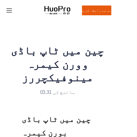
ہم سے رابطہ کریں۔
ہوم
مصنوعات
چین میں ٹاپ باڈی
حل
وورن کیمرہ
سروس اور سپورٹ
مینوفیکچررز
خبریں
سائنچ کی 03.31
ہمارے بارے میں
چین میں ٹاپ باڈی 
ہم سے رابطہ کریں
بورن کیمرہ 