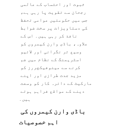
ثبوت اور احتساب کے عالمی 
رجحان سے تقویت پا رہی ہے، 
جس میں حکومتیں عوامی تحفظ 
کی دستاویزات پر سخت ضوابط 
نافذ کر رہی ہیں۔ اس کے 
علاوہ، باڈی وارن کیمروں کو 
وسیع تر نگرانی اور لائیو 
اسٹریمنگ کے نظام میں ضم 
کرنے سے مینوفیکچررز کو 
مزید جدت طرازی اور اپنے 
مارکیٹ کے دائرہ کار کو وسعت 
دینے کے مواقع فراہم ہوتے 
ہیں۔
باڈی وارن کیمروں کی 