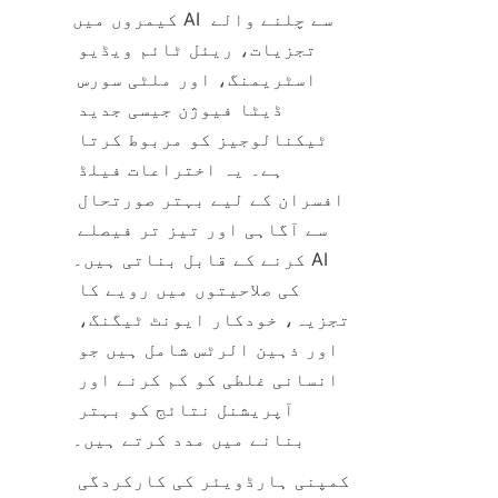
کیمروں میں AI سے چلنے والے 
تجزیات، ریئل ٹائم ویڈیو 
اسٹریمنگ، اور ملٹی سورس 
ڈیٹا فیوژن جیسی جدید 
ٹیکنالوجیز کو مربوط کرتا 
ہے۔ یہ اختراعات فیلڈ 
افسران کے لیے بہتر صورتحال 
سے آگاہی اور تیز تر فیصلے 
کرنے کے قابل بناتی ہیں۔ AI 
کی صلاحیتوں میں رویے کا 
تجزیہ، خودکار ایونٹ ٹیگنگ، 
اور ذہین الرٹس شامل ہیں جو 
انسانی غلطی کو کم کرنے اور 
آپریشنل نتائج کو بہتر 
کمپنی ہارڈویئر کی کارکردگی 