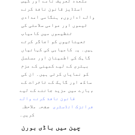
متعدد تعریف نامے اور کیس 
اسٹڈیز قانون نافذ کرنے 
والے اداروں، ہنگامی امدادی 
ٹیموں اور عوامی سلامتی کی 
تنظیموں میں کامیاب 
تعیناتیوں کو اجاگر کرتے 
ہیں۔ یہ کامیابی کی کہانیاں 
گاہک کی اطمینان اور مسلسل 
بہتری کے لیے کمپنی کے عزم 
کو نمایاں کرتی ہیں۔ ان کی 
ساکھ اور گاہک کے تاثرات کے 
قانون نافذ کرنے والے
فرانزک انڈسٹری
 صفحہ ملاحظہ 
چین میں باڈی بورن 