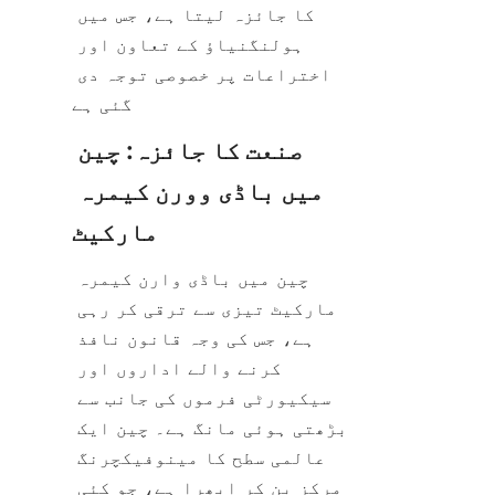
کا جائزہ لیتا ہے، جس میں 
ہولنگنیاؤ کے تعاون اور 
اختراعات پر خصوصی توجہ دی 
صنعت کا جائزہ: چین 
میں باڈی وورن کیمرہ 
چین میں باڈی وارن کیمرہ 
مارکیٹ تیزی سے ترقی کر رہی 
ہے، جس کی وجہ قانون نافذ 
کرنے والے اداروں اور 
سیکیورٹی فرموں کی جانب سے 
بڑھتی ہوئی مانگ ہے۔ چین ایک 
عالمی سطح کا مینوفیکچرنگ 
مرکز بن کر ابھرا ہے، جو کئی 