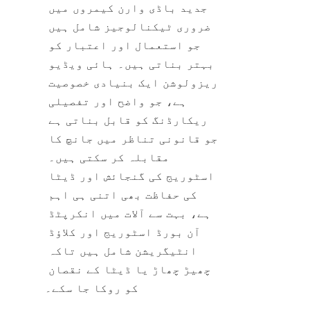
جدید باڈی وارن کیمروں میں 
ضروری ٹیکنالوجیز شامل ہیں 
جو استعمال اور اعتبار کو 
بہتر بناتی ہیں۔ ہائی ویڈیو 
ریزولوشن ایک بنیادی خصوصیت 
ہے، جو واضح اور تفصیلی 
ریکارڈنگ کو قابل بناتی ہے 
جو قانونی تناظر میں جانچ کا 
مقابلہ کر سکتی ہیں۔ 
اسٹوریج کی گنجائش اور ڈیٹا 
کی حفاظت بھی اتنی ہی اہم 
ہے، بہت سے آلات میں انکرپٹڈ 
آن بورڈ اسٹوریج اور کلاؤڈ 
انٹیگریشن شامل ہیں تاکہ 
چھیڑ چھاڑ یا ڈیٹا کے نقصان 