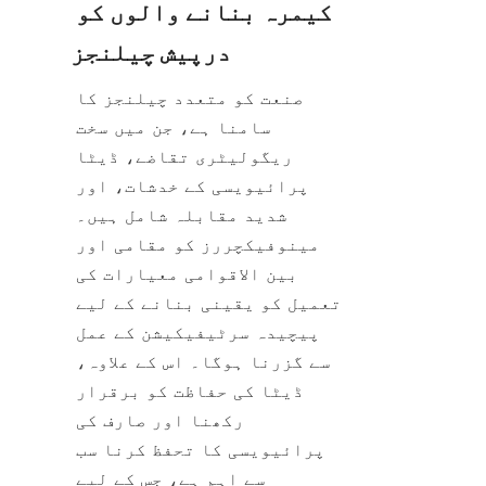
کیمرہ بنانے والوں کو 
صنعت کو متعدد چیلنجز کا 
سامنا ہے، جن میں سخت 
ریگولیٹری تقاضے، ڈیٹا 
پرائیویسی کے خدشات، اور 
شدید مقابلہ شامل ہیں۔ 
مینوفیکچررز کو مقامی اور 
بین الاقوامی معیارات کی 
تعمیل کو یقینی بنانے کے لیے 
پیچیدہ سرٹیفیکیشن کے عمل 
سے گزرنا ہوگا۔ اس کے علاوہ، 
ڈیٹا کی حفاظت کو برقرار 
رکھنا اور صارف کی 
پرائیویسی کا تحفظ کرنا سب 
سے اہم ہے، جس کے لیے 