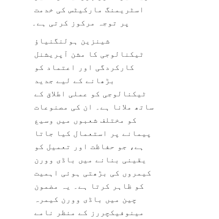
اسٹریمنگ مارکیٹس کی خدمت 
پر توجہ مرکوز کرتی ہے۔
شینزین ہولنگنیاؤ 
ٹیکنالوجی کا مشن آپریشنل 
کارکردگی اور اعتماد کو 
بڑھانے کے لیے جدید 
ٹیکنالوجی کو عملی اطلاق کے 
ساتھ ملانا ہے۔ ان کی مصنوعات 
کو مختلف شعبوں میں وسیع 
پیمانے پر استعمال کیا جاتا 
ہے، جو حفاظت اور تعمیل کو 
یقینی بنانے میں باڈی وورن 
کیمروں کی بڑھتی ہوئی اہمیت 
کو ظاہر کرتا ہے۔ یہ مضمون 
چین میں باڈی وورن کیمرہ 
مینوفیکچررز کے منظر نامے 