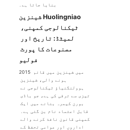
شینزین Huolingniao 
ٹیکنالوجی کمپنی، 
لمیٹڈ: تاریخ اور 
مصنوعات کا پورٹ 
2015 میں شینزین میں قائم 
ہونے والی، شینزین 
ہوولنگنیاؤ ٹیکنالوجی نے 
تیزی سے ترقی کی ہے، جو باڈی 
بورن کیمرہ بنانے میں ایک 
قابل اعتماد نام بن گئی ہے۔ 
کمپنی قانون نافذ کرنے والے 
اداروں اور عوامی تحفظ کے 