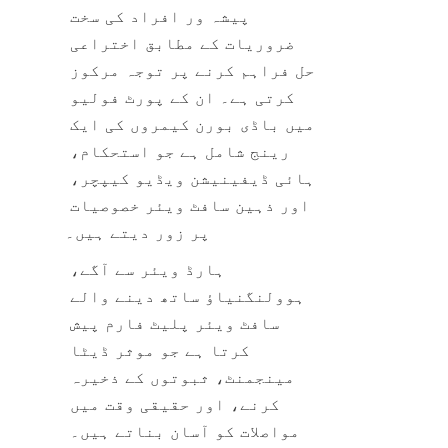
پیشہ ور افراد کی سخت 
ضروریات کے مطابق اختراعی 
حل فراہم کرنے پر توجہ مرکوز 
کرتی ہے۔ ان کے پورٹ فولیو 
میں باڈی بورن کیمروں کی ایک 
رینج شامل ہے جو استحکام، 
ہائی ڈیفینیشن ویڈیو کیپچر، 
اور ذہین سافٹ ویئر خصوصیات 
ہارڈ ویئر سے آگے، 
ہوولنگنیاؤ ساتھ دینے والے 
سافٹ ویئر پلیٹ فارم پیش 
کرتا ہے جو موثر ڈیٹا 
مینجمنٹ، ثبوتوں کے ذخیرہ 
کرنے، اور حقیقی وقت میں 
مواصلات کو آسان بناتے ہیں۔ 