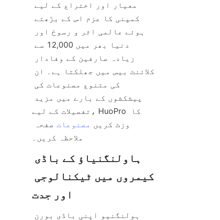
معیار اور اختراع کے لیے 
کمپنی کا عزم اس کے بڑھتے 
ہوئے عالمی اثر و رسوخ اور 
دنیا بھر میں 12,000 سے 
زیادہ صارفین کے وفادار 
کلائنٹ بیس میں جھلکتا ہے۔ ان 
کی متنوع مصنوعات کی 
پیشکشوں کے بارے میں مزید 
تفصیلات کے لیے، HuoPro کا 
وزٹ کریں 
مصنوعات
 صفحہ 
ہاولنگنیاؤ کے باڈی 
کیمروں میں ٹیکنالوجی 
ہولنگنیو اپنی باڈی بورن 