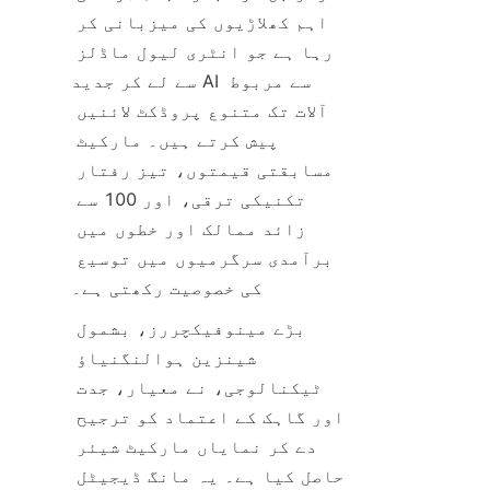
اہم کھلاڑیوں کی میزبانی کر 
رہا ہے جو انٹری لیول ماڈلز 
سے لے کر جدید AI سے مربوط 
آلات تک متنوع پروڈکٹ لائنیں 
پیش کرتے ہیں۔ مارکیٹ 
مسابقتی قیمتوں، تیز رفتار 
تکنیکی ترقی، اور 100 سے 
زائد ممالک اور خطوں میں 
برآمدی سرگرمیوں میں توسیع 
بڑے مینوفیکچررز، بشمول 
شینزین ہوالنگنیاؤ 
ٹیکنالوجی، نے معیار، جدت 
اور گاہک کے اعتماد کو ترجیح 
دے کر نمایاں مارکیٹ شیئر 
حاصل کیا ہے۔ یہ مانگ ڈیجیٹل 