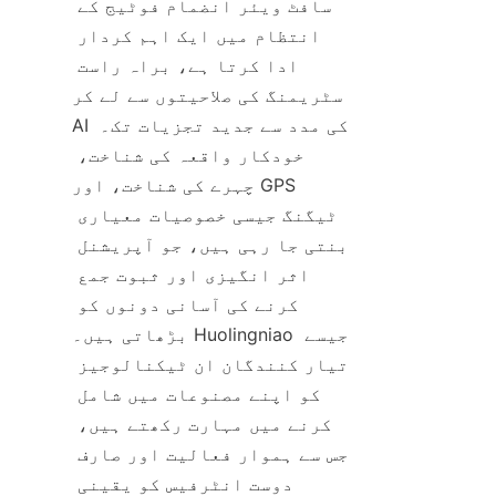
سافٹ ویئر انضمام فوٹیج کے 
انتظام میں ایک اہم کردار 
ادا کرتا ہے، براہ راست 
سٹریمنگ کی صلاحیتوں سے لے کر 
AI کی مدد سے جدید تجزیات تک۔ 
خودکار واقعہ کی شناخت، 
چہرے کی شناخت، اور GPS 
ٹیگنگ جیسی خصوصیات معیاری 
بنتی جا رہی ہیں، جو آپریشنل 
اثر انگیزی اور ثبوت جمع 
کرنے کی آسانی دونوں کو 
بڑھاتی ہیں۔ Huolingniao جیسے 
تیار کنندگان ان ٹیکنالوجیز 
کو اپنے مصنوعات میں شامل 
کرنے میں مہارت رکھتے ہیں، 
جس سے ہموار فعالیت اور صارف 
دوست انٹرفیس کو یقینی 