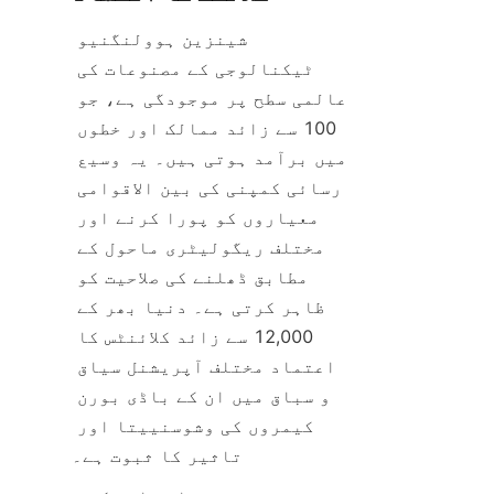
شینزین ہوولنگنیو 
ٹیکنالوجی کے مصنوعات کی 
عالمی سطح پر موجودگی ہے، جو 
100 سے زائد ممالک اور خطوں 
میں برآمد ہوتی ہیں۔ یہ وسیع 
رسائی کمپنی کی بین الاقوامی 
معیاروں کو پورا کرنے اور 
مختلف ریگولیٹری ماحول کے 
مطابق ڈھلنے کی صلاحیت کو 
ظاہر کرتی ہے۔ دنیا بھر کے 
12,000 سے زائد کلائنٹس کا 
اعتماد مختلف آپریشنل سیاق 
و سباق میں ان کے باڈی بورن 
کیمروں کی وشوسنییتا اور 