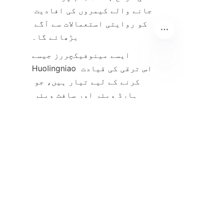
جانے والے کیمروں کی افادیت 
کو روایتی استعمالات سے آگے 
ایسے مینوفیکچررز جیسے 
Huolingniao اس ترقی کی قیادت 
UR
کرنے کے لیے تیار ہیں، جو 
ہارڈ ویئر اور سافٹ ویئر 
دونوں کے شعبوں میں اپنی 
مہارت کا فائدہ اٹھا رہے 
ہیں۔ مارکیٹ میں قانون نافذ 
کرنے والے اداروں کے علاوہ 
دیگر شعبوں میں بھی اپنائے 
جانے میں اضافہ ہونے کی توقع 
ہے، بشمول صنعتی حفاظت اور 
صحت کی دیکھ بھال۔ کثیر 
کیمرا حل کے بارے میں مزید 