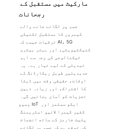
مارکیٹ میں مستقبل کے 
جسم پر لگائے جانے والے 
کیمروں کا مستقبل تکنیکی 
ترقیات جیسے کہ AI، 5G 
کنیکٹیویٹی، اور بہتر بیٹری 
ٹیکنالوجی کی وجہ سے اہم 
تبدیلی کے لیے تیار ہے۔ یہ 
جدیدیتیں طویل ریکارڈنگ کے 
اوقات، حقیقی وقت میں ڈیٹا 
کا اشتراک، اور زیادہ ذہین 
تجزیات کو آسان بنائیں گی۔ 
وسیع IoT ایکو سسٹمز اور 
کثیر کیمرا لائیو اسٹریمنگ 
پلیٹ فارمز کے ساتھ انضمام 
کی توقع ہے کہ جسم پر لگائے 