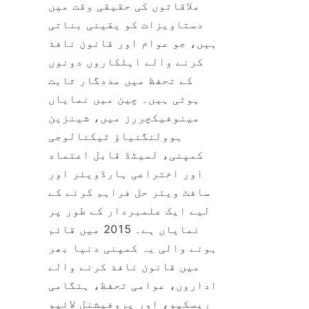
ملاقاتوں کی حقیقی وقت میں 
دستاویزات کو یقینی بناتی 
ہیں، جو عوام اور قانون نافذ 
کرنے والے اہلکاروں دونوں 
کے تحفظ میں مددگار ثابت 
ہوتی ہیں۔ چین میں نمایاں 
مینوفیکچررز میں، شینزین 
ہوولنگنیاؤ ٹیکنالوجی 
کمپنی، لمیٹڈ قابل اعتماد 
اور اختراعی ہارڈویئر اور 
سافٹ ویئر حل فراہم کرنے کے 
لیے ایک علمبردار کے طور پر 
نمایاں ہے۔ 2015 میں قائم 
ہونے والی یہ کمپنی دنیا بھر 
میں قانون نافذ کرنے والے 
اداروں، عوامی تحفظ، ہنگامی 
ریسکیو، اور پروفیشنل لائیو 