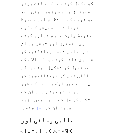
کو مکمل کرنے والے سافٹ ویئر 
سلوشنز پر بھی زور دیتی ہے، 
جو ثبوت کے انتظام اور محفوظ 
ڈیٹا ٹرانسمیشن کے لیے 
مضبوط پلیٹ فارم فراہم کرتے 
ہیں۔ تحقیق اور ترقی پر ان 
کی مسلسل توجہ ہولنگنیو کو 
قانون نافذ کرنے والے آلات کے 
مستقبل کو تشکیل دینے والی 
اگلی نسل کی ٹیکنالوجیز کو 
اپنانے میں ایک رہنما کے طور 
پر قائم کرتی ہے۔ ان کے 
تکنیکی حل کے بارے میں مزید 
بصیرت ان کی "
حل
عالمی رسائی اور 