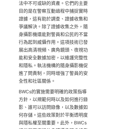
法中不可或缺的資產。它們的主要
目的是在警察互動過程中捕捉實時
證據，這有助於調查、證據收集和
爭議解決。除了證據收集之外，隨
身攝影機還能對警員和公民的不當
行為起到威懾作用。這項技術已發
展出高清視頻、廣角鏡頭、夜視功
能和安全數據加密，以維護完整性
和隱私。執法機構的隨身攝影機促
進了問責制，同時增強了警員的安
全性和社區關係。
BWCs的實施需要明確的政策指導
方針，以規範何時以及如何進行錄
影、誰可以訪問錄像，以及數據如
何存儲。這些政策對於平衡透明度
與隱私權至關重要。此外，BWCs