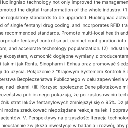
 Huolingniao technology not only improved the management 
omoted the digital transformation of the whole industry. (1)
he regulatory standards to be upgraded. Huolingniao activel
 of single fentanyl drug coding, and incorporates RFID trac
he recommended standards. Promote multi-local health and 
orporate fentanyl control smart cabinet configuration into 
ors, and accelerate technology popularization. (2) Industrial
y ekosystem, wzmocnić dogłębne wymiany z producentami
 takimi jak Renfu, Sinopharm i Enhua oraz promować śledz
ji do użycia. Połączenie z "Krajowym Systemem Kontroli Śl
terstwa Bezpieczeństwa Publicznego w celu zapewnienia w
nej nad lekami. (III) Korzyści społeczne: Dane pilotażowe m
ieczeństwa publicznego pokazują, że po zastosowaniu techn
źnik strat leków fentanylowych zmniejszył się o 95%. Dzię
mi można zredukować niepożądane reakcje na leki i popraw
cjentów. V. Perspektywy na przyszłość: Iteracja technologi
 nieustannie zwiększa inwestycje w badania i rozwój, aby