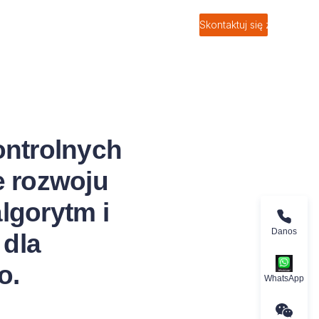
Skontaktuj się z nami
ontrolnych
e rozwoju
lgorytm i
Danos
 dla
o.
WhatsApp