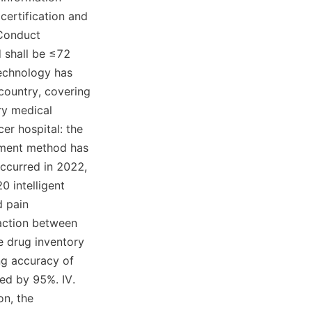
ertification and 
Conduct 
 shall be ≤72 
technology has 
country, covering 
ry medical 
er hospital: the 
ment method has 
ccurred in 2022, 
 intelligent 
 pain 
action between 
 drug inventory 
g accuracy of 
ed by 95%. IV. 
n, the 