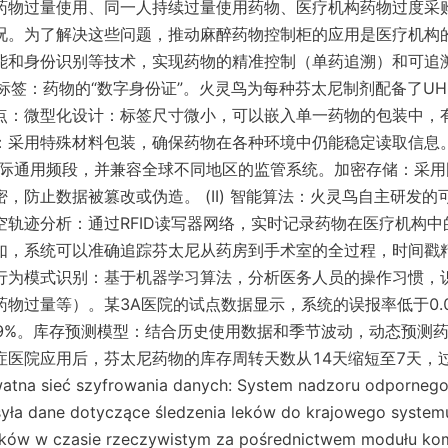
药物过量使用、同一人持续过量使用药物、医疗机构药物过度采
况。为了解决这些问题，推动麻醉药物控制柜的应用是医疗机构
能和身份识别等技术，实现药物的精准控制（单药追溯）和可追
FID标签：药物的“数字身份证”。火灵鸟为每种芬太尼制剂配备了UHF
点：微型化设计：标签尺寸微小，可以嵌入单一药物的包装中，
：采用特殊材料包装，确保药物在各种环境中仍能稳定读取信息
Hz国际通用频段，并兼容全球不同地区的监管系统。加密存储：采用
，防止数据被篡改或伪造。 (II) 智能算法：火灵鸟自主研发
空轨迹分析：通过RFID读写器网络，实时记录药物在医疗机构
如，系统可以准确追踪芬太尼从药房到手术室的全过程，时间戳
行为模式识别：基于机器学习算法，分析医务人员的操作习惯，
物过量等）。某3A医院的试点数据显示，系统的误报率低于0.
.99%。库存预测模型：结合历史使用数据和季节波动，动态预测
症医院应用后，芬太尼药物的库存周转天数从14天缩短至7天，
tna sieć szyfrowania danych: System nadzoru odpornego 
yła dane dotyczące śledzenia leków do krajowego systemu 
yków w czasie rzeczywistym za pośrednictwem modułu komu