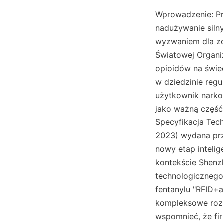
Wprowadzenie: Pro
nadużywanie silny
wyzwaniem dla zd
Światowej Organi
opioidów na świec
w dziedzinie regu
użytkownik narko
jako ważną część
Specyfikacja Tech
2023) wydana prz
nowy etap intelig
kontekście Shenzh
technologicznego 
fentanylu "RFID+
kompleksowe rozw
wspomnieć, że fir