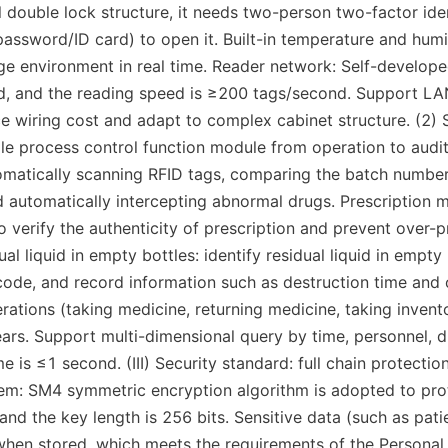
 double lock structure, it needs two-person two-factor ident
password/ID card) to open it. Built-in temperature and humi
ge environment in real time. Reader network: Self-develop
d, and the reading speed is ≥200 tags/second. Support LA
e wiring cost and adapt to complex cabinet structure. (2) 
le process control function module from operation to audit:
matically scanning RFID tags, comparing the batch number 
d automatically intercepting abnormal drugs. Prescription ma
 verify the authenticity of prescription and prevent over-pr
al liquid in empty bottles: identify residual liquid in empty 
ode, and record information such as destruction time and o
erations (taking medicine, returning medicine, taking invento
ars. Support multi-dimensional query by time, personnel, dr
e is ≤1 second. (III) Security standard: full chain protectio
em: SM4 symmetric encryption algorithm is adopted to prot
and the key length is 256 bits. Sensitive data (such as patie
when stored, which meets the requirements of the Personal 