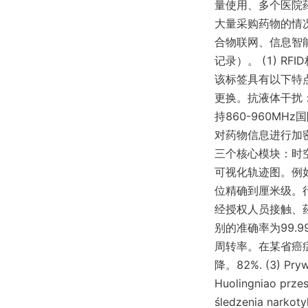
量使用、多个医院
大量采购药物的情
合物联网、信息智
记录）。 (1) R
该标签具有以下特
更换。抗液体干扰
持860-960M
对药物信息进行加密
三个核心模块：时
可视化轨迹图。例
位精确到厘米级。
经授权人员接触、药
别的准确率为99
周转率。在某省癌
降。82%. (3) Prywa
Huolingniao przes
śledzenia narkot