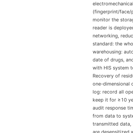
electromechanical
(fingerprint/face/
monitor the stora
reader is deploye
networking, reduc
standard: the who
warehousing: auto
date of drugs, an
with HIS system to
Recovery of residu
one-dimensional c
log: record all op
keep it for ≥10 ye
audit response tim
from data to syst
transmitted data, 
are desensitized 