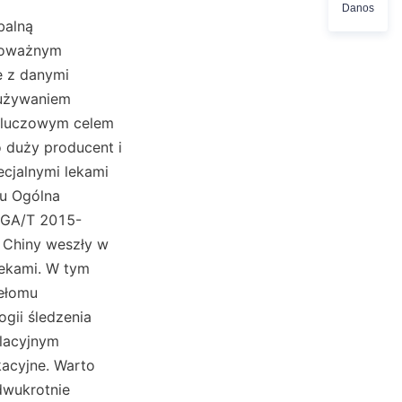
Danos
alną 
poważnym 
 z danymi 
używaniem 
 kluczowym celem 
 duży producent i 
cjalnymi lekami 
u Ogólna 
 (GA/T 2015-
Chiny weszły w 
lekami. W tym 
ełomu 
ii śledzenia 
lacyjnym 
acyjne. Warto 
wukrotnie 