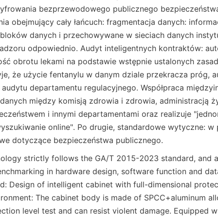
szyfrowania bezprzewodowego publicznego bezpieczeństwa 
a obejmujący cały łańcuch: fragmentacja danych: informac
 bloków danych i przechowywane w sieciach danych instytu
dzoru odpowiednio. Audyt inteligentnych kontraktów: aut
ść obrotu lekami na podstawie wstępnie ustalonych zasad,
e, że użycie fentanylu w danym dziale przekracza próg, a
 audytu departamentu regulacyjnego. Współpraca międzyins
anych między komisją zdrowia i zdrowia, administracją ży
eczeństwem i innymi departamentami oraz realizuje "jedno
szukiwanie online". Po drugie, standardowe wytyczne: w pe
we dotyczące bezpieczeństwa publicznego.
ology strictly follows the GA/T 2015-2023 standard, and a
chmarking in hardware design, software function and data 
 Design of intelligent cabinet with full-dimensional protec
ironment: The cabinet body is made of SPCC+aluminum allo
ction level test and can resist violent damage. Equipped wi