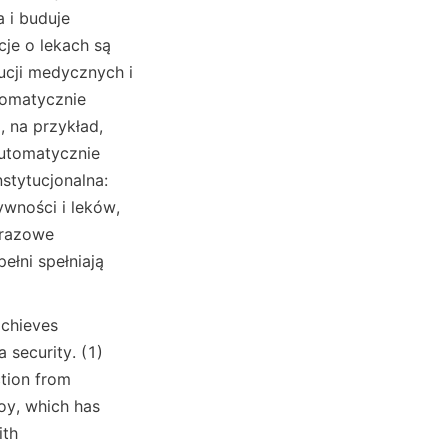
i buduje 
je o lekach są 
cji medycznych i 
omatycznie 
 na przykład, 
utomatycznie 
tytucjonalna: 
wności i leków, 
razowe 
łni spełniają 
chieves 
security. (1) 
tion from 
y, which has 
th 