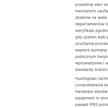
prywatnej sieci 
mechanizm zaufani
dzielone na wiele
departamentów na
weryfikuje zgodno
gdy system wykryj
uruchamia proces
wspiera wymianę d
publicznym bezpi
wprowadzenie i wy
standardy branżo
Huolingniao techn
comprehensive ben
Hardware standard:
equipment to env
passed IP65 prote