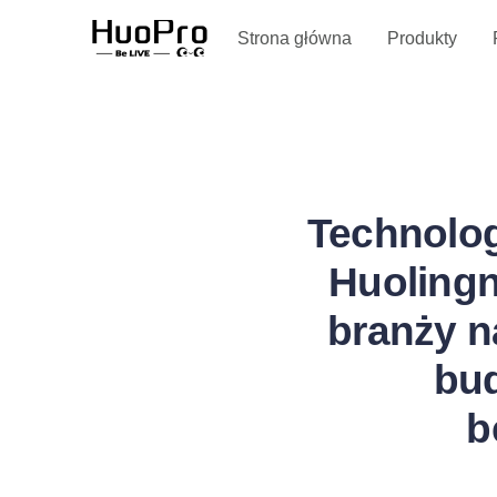
Serwis i wsparcie
Strona główna
Produkty
Technolog
Huolingn
branży n
bud
b