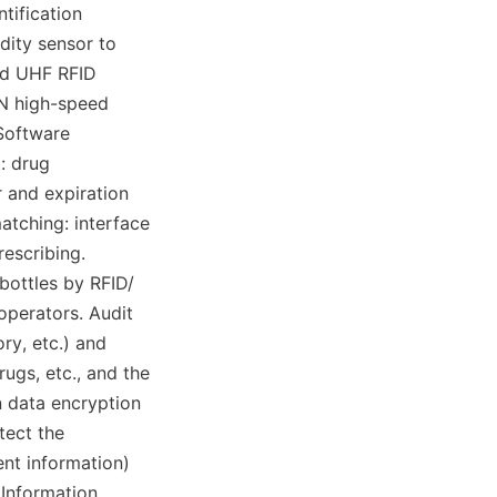
ification 
dity sensor to 
ed UHF RFID 
N high-speed 
Software 
 drug 
and expiration 
tching: interface 
escribing. 
bottles by RFID/ 
perators. Audit 
ry, etc.) and 
ugs, etc., and the 
n data encryption 
ect the 
nt information) 
Information 