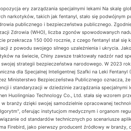
pozycja ery zarządzania specjalnymi lekami Na skalę glob
ch narkotyków, takich jak fentanyl, stało się podwójnym 
rowia publicznego i bezpieczeństwa publicznego. Zgodnie
zacji Zdrowia (WHO), liczba zgonów spowodowanych nad
ie przekracza 150 000 rocznie, z czego fentanyl stał się
lacji z powodu swojego silnego uzależnienia i ukrycia. Jako
tyków na świecie, Chiny zawsze traktowały nadzór nad spe
 swojej strategii bezpieczeństwa narodowego. W 2023 rok
niczna dla Specjalnej Inteligentnej Szafki na Leki Fentanyl
ez Ministerstwo Bezpieczeństwa Publicznego oznacza, że 
encji i standaryzacji w dziedzinie zarządzania specjalnymi 
en Huolingniao Technology Co., Ltd. stała się wzorem prz
w branży dzięki swojej samodzielnie opracowanej technolog
algorytm", oferując instytucjom medycznym i organom regu
iązanie od standardów technicznych po scenariusze aplik
ma Firebird, jako pierwszy producent źródłowy w branży, d