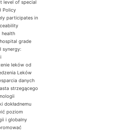
level of special 
 Policy 
y participates in 
eability 
health 
hospital grade 
 synergy: 
 
enie leków od 
edzenia Leków 
sparcia danych 
iasta strzegącego 
ologii 
ki dokładnemu 
ić poziom 
i i globalny 
 promować 