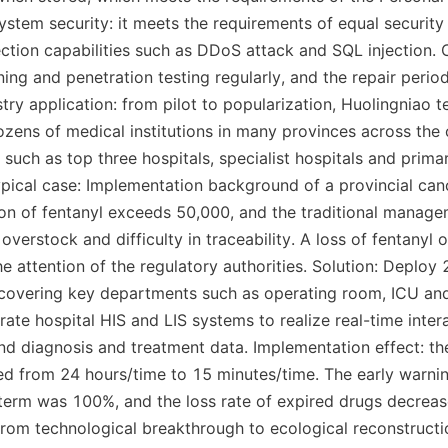
stem security: it meets the requirements of equal security c
ection capabilities such as DDoS attack and SQL injection. 
ning and penetration testing regularly, and the repair period
stry application: from pilot to popularization, Huolingniao 
ozens of medical institutions in many provinces across the 
 such as top three hospitals, specialist hospitals and prima
Typical case: Implementation background of a provincial canc
n of fentanyl exceeds 50,000, and the traditional manage
verstock and difficulty in traceability. A loss of fentanyl o
e attention of the regulatory authorities. Solution: Deploy 20
, covering key departments such as operating room, ICU and
ate hospital HIS and LIS systems to realize real-time inter
and diagnosis and treatment data. Implementation effect: the
d from 24 hours/time to 15 minutes/time. The early warnin
 term was 100%, and the loss rate of expired drugs decreas
From technological breakthrough to ecological reconstructio