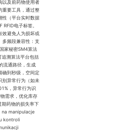
购以及前药物使用者
的重要工具，通过整
溯性（平台实时数据
 RFID电子标签。
有效避免人为损坏或
。多频段兼容性：支
国家秘密SM4算法
的可追溯算法平台包括
中的流通路径，生成
精确到秒级，空间定
识别异常行为（如未
01%，异常行为识
药物需求，优化库存
过期药物的损失率下
na manipulacje 
kontroli 
nikacji 