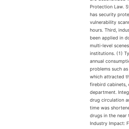
Protection Law. Sy
has security prot
vulnerability scan
hours. Third, indu
been applied in d
multi-level scenes
institutions. (1) 
annual consumptio
problems such as o
which attracted th
firebird cabinets
department. Integr
drug circulation 
time was shortene
drugs in the near
Industry Impact: 