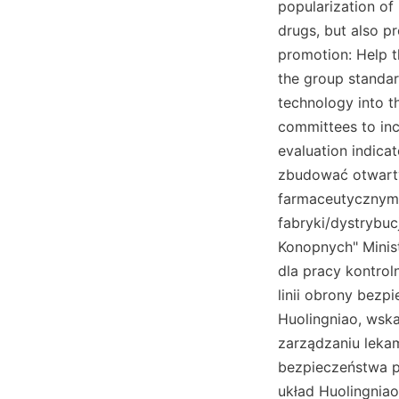
popularization of
drugs, but also pr
promotion: Help t
the group standard
technology into t
committees to inc
evaluation indicat
zbudować otwart
farmaceutycznymi
fabryki/dystrybuc
Konopnych" Minis
dla pracy kontrol
linii obrony bezp
Huolingniao, wska
zarządzaniu leka
bezpieczeństwa pa
układ Huolingniao