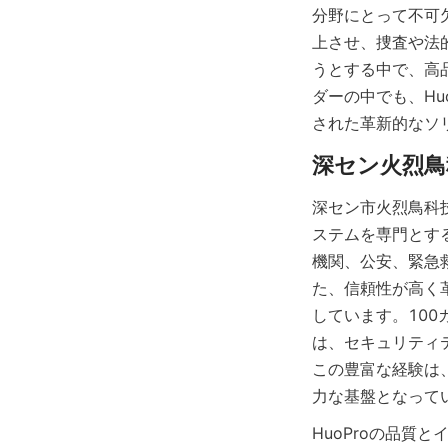
分野にとって不可
上させ、捜査や法
うとする中で、高
ダーの中でも、H
された革新的なソ
深セン市火烈鳥科
ステムを専門とす
機関、公安、緊急
た、信頼性が高く
しています。100
は、セキュリティ
この豊富な経験は
力な基盤となって
HuoProの品