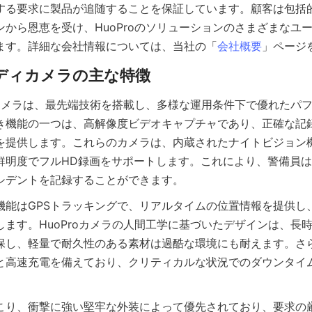
する要求に製品が追随することを保証しています。顧客は包括
ンから恩恵を受け、HuoProのソリューションのさまざまなユ
ます。詳細な会社情報については、当社の「
会社概要
ディカメラは、最先端技術を搭載し、多様な運用条件下で優れたパ
き機能の一つは、高解像度ビデオキャプチャであり、正確な記
を提供します。これらのカメラは、内蔵されたナイトビジョン
鮮明度でフルHD録画をサポートします。これにより、警備員
シデントを記録することができます。
機能はGPSトラッキングで、リアルタイムの位置情報を提供し
します。HuoProカメラの人間工学に基づいたデザインは、長
保し、軽量で耐久性のある素材は過酷な環境にも耐えます。さ
と高速充電を備えており、クリティカルな状況でのダウンタイ
こり、衝撃に強い堅牢な外装によって優先されており、要求の