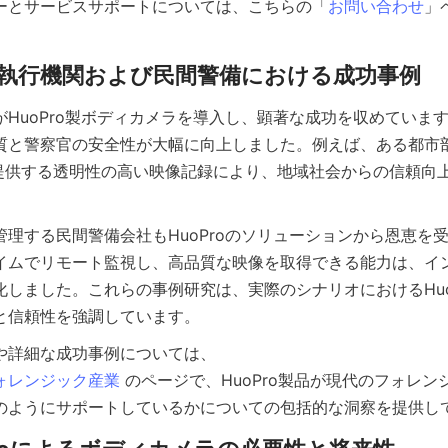
ーとサービスサポートについては、こちらの「
お問い合わせ
」
がHuoPro製ボディカメラを導入し、顕著な成功を収めていま
質と警察官の安全性が大幅に向上しました。例えば、ある都市
ラが提供する透明性の高い映像記録により、地域社会からの信頼向
管理する民間警備会社もHuoProのソリューションから恩恵を
イムでリモート監視し、高品質な映像を取得できる能力は、イ
化しました。これらの事例研究は、実際のシナリオにおけるHuo
ォレンジック産業
のページで、HuoPro製品が現代のフォレ