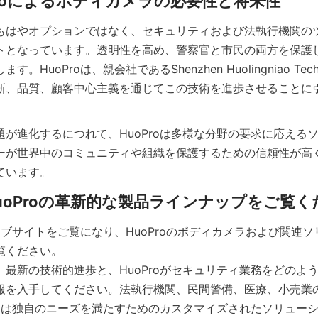
もはやオプションではなく、セキュリティおよび法執行機関の
トとなっています。透明性を高め、警察官と市民の両方を保護
HuoProは、親会社であるShenzhen Huolingniao Technolo
新、品質、顧客中心主義を通じてこの技術を進歩させることに
題が進化するにつれて、HuoProは多様な分野の要求に応える
ーが世界中のコミュニティや組織を保護するための信頼性が高
ウェブサイトをご覧になり、HuoProのボディカメラおよび関連
。最新の技術的進歩と、HuoProがセキュリティ業務をどのよ
報を入手してください。法執行機関、民間警備、医療、小売業
Proは独自のニーズを満たすためのカスタマイズされたソリュー