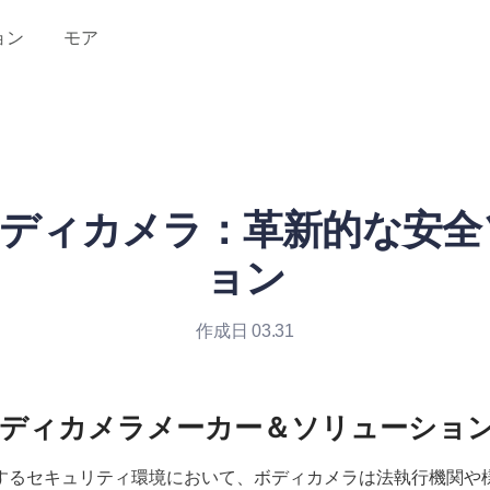
ョン
モア
o ボディカメラ：革新的な安
ョン
作成日 03.31
するセキュリティ環境において、ボディカメラは法執行機関や