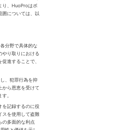
、HuoProはボ
範囲については、以
、各分野で具体的な
のやり取りにおける
を促進することで、
録し、犯罪行為を抑
上から恩恵を受けて
オを記録するのに役
イスを使用して盗難
らの多面的な利点
汎用性と価値を示し