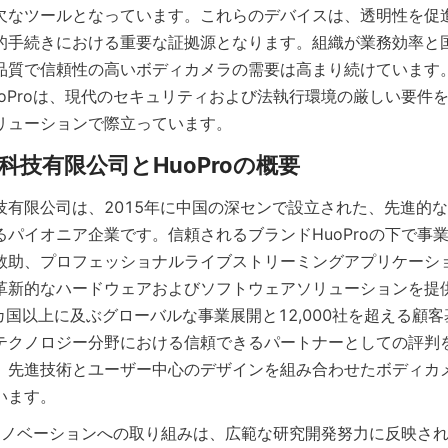
欠なツールとなっています。これらのデバイスは、透明性を促
的手続きにおける重要な証拠源となります。組織が業務効率と
品質で信頼性の高いボディカメラの需要は高まり続けています
uoProは、現代のセキュリティおよび法執行環境の厳しい要件
リューションで際立っています。
技有限公司は、2015年に中国の深センで設立された、先進的
るパイオニア企業です。信頼されるブランドHuoProの下で事
救助、プロフェッショナルライブストリーミングアプリケーシ
革新的なハードウェアおよびソフトウェアソリューションを提
カ国以上に及ぶグローバルな事業展開と12,000社を超える顧客基
テクノロジー分野における信頼できるパートナーとしての評判
、先進技術とユーザー中心のデザインを組み合わせたボディカ
います。
質とイノベーションへの取り組みは、広範な研究開発努力に反映さ