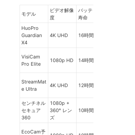
ビデオ解像
バッテリー
ライブスト
モデル
度
寿命
リーミング
HuoPro 
Guardian 
4K UHD
16時間
はい
X4
VisiCam 
1080p HD
14時間
はい
Pro Elite
StreamMat
4K UHD
12時間
はい
e Ultra
センチネル 
1080p + 
セキュア 
360° レン
10時間
はい
360
ズ
EcoCam予