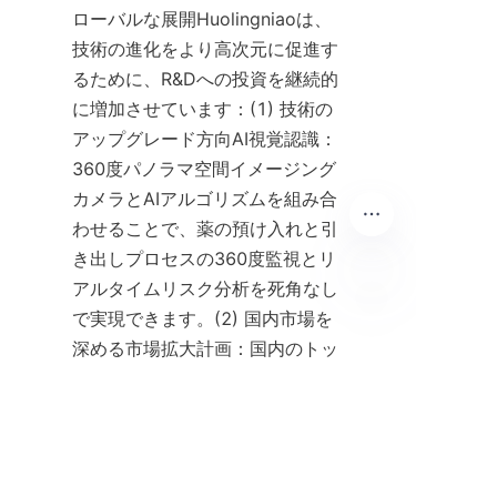
ローバルな展開Huolingniaoは、
技術の進化をより高次元に促進す
るために、R&Dへの投資を継続的
に増加させています：(1) 技術の
アップグレード方向AI視覚認識：
360度パノラマ空間イメージング
カメラとAIアルゴリズムを組み合
わせることで、薬の預け入れと引
き出しプロセスの360度監視とリ
アルタイムリスク分析を死角なし
で実現できます。(2) 国内市場を
JP
深める市場拡大計画：国内のトッ
プ3病院の80％をカバーし、郡レ
ベルの医療機関に浸透します。国
際市場を探求する：WHOと協力
して、「一帯一路」諸国における