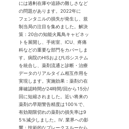
には過剰在庫や追跡の難しさなど
の問題があります。2022年に
フェンタニルの損失が発生し、規
制当局の注目を集めました。解決
策：20台の知能火鳳鳥キャビネッ
トを展開し、手術室、ICU、疼痛
科などの重要な部門をカバーしま
す。病院のHISおよびLISシステム
を統合し、薬剤流通と診断・治療
データのリアルタイム相互作用を
実現します。実施効果：薬剤の在
庫確認時間が24時間/回から15分/
回に短縮されました。近い将来の
薬剤の早期警告精度は100％で、
有効期限切れの薬剤の損失率は9
5％減少しました。IV. 業界への影
響：技術的なブレークスルーから