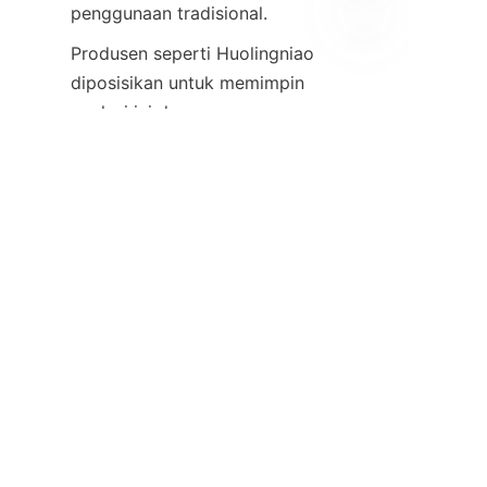
Produsen seperti Huolingniao 
ID
diposisikan untuk memimpin 
evolusi ini dengan 
memanfaatkan keahlian mereka 
di domain perangkat keras dan 
perangkat lunak. Pasar juga 
kemungkinan akan melihat 
peningkatan adopsi di sektor-
sektor di luar penegakan 
hukum, termasuk keselamatan 
industri dan perawatan 
kesehatan. Untuk informasi 
lebih lanjut tentang solusi multi-
kamera, lihat HuoPro's 
Produksi
Streaming Langsung Multi-