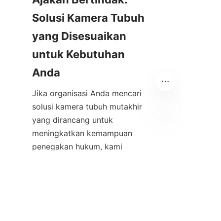
Solusi Kamera Tubuh 
yang Disesuaikan 
untuk Kebutuhan 
Jika organisasi Anda mencari 
solusi kamera tubuh mutakhir 
yang dirancang untuk 
ID
meningkatkan kemampuan 
penegakan hukum, kami 
mengundang Anda untuk 
berkonsultasi dengan para ahli 
di 
HuoPro
. Lini produk mereka 
yang komprehensif, dukungan 
ahli, dan komitmen terhadap 