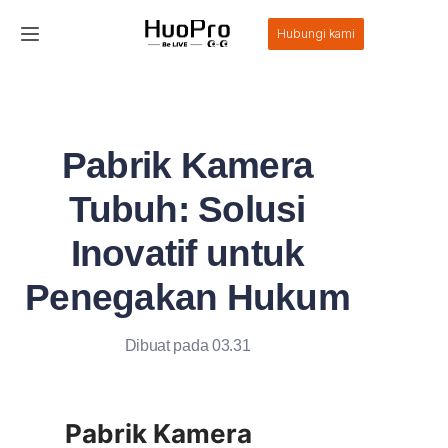
Hubungi kami
Beranda
Produk
Pabrik Kamera
Solusi
Tubuh: Solusi
Layanan dan dukungan
Inovatif untuk
Penegakan Hukum
Berita
Tentang Kami
Dibuat pada 03.31
Hubungi Kami
Pabrik Kamera 