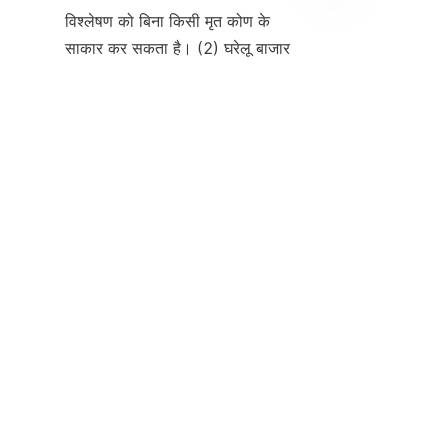
विश्लेषण को बिना किसी मृत कोण के 
HIN
साकार कर सकता है। (2) घरेलू बाजार 
को गहरा करने के लिए बाजार विस्तार 
योजना: देश के शीर्ष तीन अस्पतालों के 
80% को कवर करना और काउंटी स्तर के 
चिकित्सा संस्थानों में उतरना। अंतरराष्ट्रीय 
बाजार का अन्वेषण: "बेल्ट एंड रोड" देशों में 
प्रौद्योगिकी के आवेदन को बढ़ावा देने के 
लिए WHO के साथ सहयोग करना। 
निष्कर्ष: अग्रणी तकनीकी नवाचार के साथ 
जीवन सुरक्षा की रक्षा करना हुलिंगनियाओ 
तकनीक न केवल फेंटेनाइल प्रबंधन की 
तकनीकी समस्याओं को हल करती है, बल्कि 
"RFID+एल्गोरिदम" के गहन एकीकरण के 
माध्यम से पूरे समाज को कवर करने वाले 
सार्वजनिक सुरक्षा संरक्षण नेटवर्क का निर्माण 