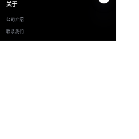
关于
公司介绍
CN
联系我们
跟着我们
LinkedIn
Facebook
YouTube
Copyright ©️ 2022,2025-Huolingniao HuoPro law
enforcement recorder, data acquisition workstation, live
mobile phone, live camera and panoramic camera all rights
reserved.