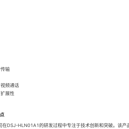
时传输
音视频通话
可扩展性
亮点
在DSJ-HLN01A1的研发过程中专注于技术创新和突破。该