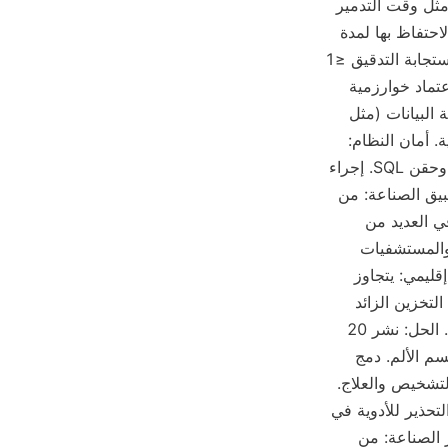
السائل المتبقي في الزجاجات الفارغة بواسطة RFID/رمز أحادي البعد، وتسجيل معلومات مثل وقت التدمير 
والمشغلين. سجل التدقيق: تسجيل جميع العمليات (تناول الدواء، إرجاع الدواء، جرد، إلخ) والاحتفاظ بها لمدة 
≥10 سنوات. دعم الاستعلام متعدد الأبعاد حسب الوقت، والأشخاص، والأدوية، إلخ، ووقت استجابة التدقيق ≤1 
ثانية. (III) معيار الأمان: تشفير بيانات حماية السلسلة الكاملة من البيانات إلى النظام: يتم اعتماد خوارزمية 
التشفير المتماثل SM4 لحماية البيانات المرسلة، وطول المفتاح 256 بت. يتم إزالة حساسية البيانات (مثل 
معلومات المرضى) عند التخزين، مما يتوافق مع متطلبات قانون حماية المعلومات الشخصية. أمان النظام: 
يتوافق مع متطلبات شهادة الأمان المتساوية ولديه قدرات حماية أمان مثل هجمات DDoS وحقن SQL. إجراء 
فحص الثغرات واختبار الاختراق بانتظام، ويجب أن تكون فترة الإصلاح ≤72 ساعة. ثالثًا، تطبيق الصناعة: من 
التجريب إلى التعميم، تم تطبيق تقنية Huolingniao في العشرات من المؤسسات الطبية في العديد من 
المقاطعات عبر البلاد، تغطي مشاهد متعددة المستويات مثل المستشفيات الثلاثة الكبرى، والمستشفيات 
المتخصصة، والمؤسسات الطبية الأولية. (1) حالة نموذجية: خلفية تنفيذ مستشفى سرطان إقليمي: يتجاوز 
الاستهلاك السنوي للفنتانيل 50,000، وكانت طريقة الإدارة التقليدية تعاني من مشاكل مثل التخزين الزائد 
وصعوبة التتبع. حدثت خسارة للفنتانيل في عام 2022، مما جذب انتباه السلطات التنظيمية. الحل: نشر 20 
خزانة طائر النار الذكية، تغطي الأقسام الرئيسية مثل غرفة العمليات، والعناية المركزة، وقسم الألم. دمج 
أنظمة HIS وLIS للمستشفى لتحقيق تفاعل في الوقت الحقيقي بين تداول الأدوية وبيانات التشخيص والعلاج. 
تأثير التنفيذ: تم تقصير وقت جرد الأدوية من 24 ساعة/مرة إلى 15 دقيقة/مرة. كانت دقة التحذير للأدوية في 
المدى القريب 100%، وانخفض معدل خسارة الأدوية منتهية الصلاحية بنسبة 95%. IV. تأثير الصناعة: من 