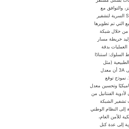
للتداخل السائل: يتم تعبئتها بمواد خاصة لضمان أن الأدوية لا تزال قادرة على قراءة المعلومات بشكل مستقر 
في بيئات مختلفة. توافق متعدد النطاقات: دعم النطاق الترددي العالمي 860-960 ميجاهرتز، والتوافق مع 
الأنظمة التنظيمية في مناطق مختلفة من العالم. تخزين مشفر: يتم استخدام خوارزمية SM4 السرية لتشفير 
معلومات الدواء لمنع التلاعب أو التزوير. (II) الخوارزمية الذكية: تشمل منصة خوارزمية التتبع التي تم تطويرها 
بشكل مستقل من قبل Huolingniao ثلاثة وحدات أساسية: تحليل المسار الزمني المكاني: من خلال شبكة 
قارئ RFID، يتم تسجيل مسار تداول الأدوية في المؤسسات الطبية في الوقت الحقيقي لتوليد خريطة مسار 
مرئية. على سبيل المثال، يمكن للنظام تتبع العملية الكاملة لفنتانيل من الصيدلية إلى غرفة العمليات بدقة 
زمنية تصل إلى مستوى الثواني ودقة مكانية تصل إلى مستوى السنتيمتر. التعرف على أنماط السلوك: استنادًا 
إلى خوارزمية التعلم الآلي، تحليل عادات تشغيل الموظفين الطبيين وتحديد السلوكيات غير الطبيعية (مثل 
الاتصال غير المصرح به، تناول الأدوية بشكل مفرط، إلخ). تظهر بيانات تجريبية من مستشفى 3A أن معدل 
الإنذار الكاذب للنظام أقل من 0.01%، ودقة تحديد السلوك غير الطبيعي تصل إلى 99.99%. نموذج توقع 
المخزون: دمج بيانات الاستخدام التاريخية والتقلبات الموسمية، توقع الطلب على الأدوية ديناميكيًا وتحسين معدل 
دوران المخزون. بعد التطبيق في مستشفى سرطان إقليمي، تم تقصير أيام دوران المخزون لأدوية الفنتانيل من 
14 يومًا إلى 7 أيام، وانخفض معدل فقدان الأدوية المنتهية الصلاحية.82%. (3) تخزين بيانات تشفير الشبكة 
الخاصة: يقوم نظام سلسلة الإشراف المقاوم للتلاعب "هولينغنياو" بتحميل بيانات تتبع الأدوية إلى النظام الوطني 
لتتبع المخدرات في الوقت الفعلي من خلال وحدة الاتصال بالشبكة الخاصة المشفرة اللاسلكية للأمن العام، 
ويقوم ببناء آلية ثقة تغطي السلسلة بأكملها: تخزين بيانات مجزأة: يتم تقسيم معلومات الأدوية إلى عدة كتل 