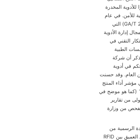
هدفًا رئيسيًا في مجال التنظيم بسبب إدمانه القوي وإخفائه. باعتبارها منتجًا ومستخدمًا كبيرًا للأدوية المخدرة 
في العالم، لطالما اعتبرت الصين إشراف الأدوية الخاصة جزءًا مهمًا من استراتيجيتها الوطنية للأمن. في عام 
2023، حددت المواصفة الفنية العامة لخزانة الأدوية الذكية الخاصة بالفنتانيل (GA/T 2015-2023) التي 
أصدرتها وزارة الأمن العام أن الصين دخلت مرحلة جديدة من الذكاء والتوحيد القياسي في مجال إدارة الأدوية 
الخاصة. في هذا السياق، أصبحت شركة شنتشن هولينغنياو للتكنولوجيا المحدودة معيارًا للابتكار التقني في 
الصناعة بتقنيتها الذاتية التطوير "RFID+الخوارزمية" لتتبع الفنتانيل الفردي، مما يوفر للمؤسسات الطبية 
والسلطات التنظيمية حلاً كاملاً من المعايير الفنية إلى سيناريوهات التطبيق. ومن الجدير بالذكر أن شركة 
فايربيرد، بصفتها أول مصنع مصدر في الصناعة، قد حصلت على شهادة الوصول لخزانة التحكم في أدوية 
الفنتانيل مرتين، وقد حصلت دفعتان من المنتجات على تقرير اختبار وشهادة من وزارة الأمن العام. وقد حسنت 
منتجها من الجيل الثاني وفقًا للتعليقات من تجربة المستشفى، مما أدى إلى تحسين كبير في مؤشر أداء المنتج 
حول متطلبات إدارة المنصة والتحكم وتتبع الفرع الفردي. شهادة تسجيل الوصول الشبكي 1 (كما هو موضح في 
الشكل أدناه) شهادة تسجيل الوصول الشبكي 2 (كما هو موضح في الشكل أدناه) الدفعة الأولى من تقارير 
الفحص من وزارة الأمن العام (كما هو موضح في الشكل أدناه) والدفعة الثانية من تقارير الفحص من وزارة 
أولاً، الجوهر الفني: RFID + الخوارزمية تبني نظام تتبع شامل، وقد حصل المنتج على الشهادة الرسمية من 
المعهد الأول للأبحاث التابع لوزارة الأمن العام. يكمن جوهر تقنية Huolingniao في التكامل العميق بين RFID 