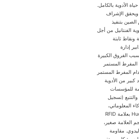
(تحديد الهوية بموجات الراديو) والخوارزميات الذكية لتشكيل حلقة مغلقة للتتبع تغطي دورة حياة الأدوية بالكامل. 
يكسر هذا النظام الفني قيود "التسجيل اليدوي + مسح الباركود" في إدارة الأدوية التقليدية، ويحقق الإشراف 
الديناميكي في الوقت الحقيقي من الإنتاج، والتداول إلى الاستخدام. في الوقت الحالي، تقوم الصين بتنفيذ 
مراقبة ديناميكية شاملة وإدارة مغلقة على إنتاج وإدارة ونقل واستخدام واستيراد وتصدير أدوية الفنتانيل من أجل 
منع فقدان أدوية الفنتانيل بشكل أكثر فعالية. تشمل التدابير المحددة: تنفيذ إدارة خطة سنوية ونقاط ثابتة 
للمؤسسات الإنتاجية؛ تنفيذ إدارة نقاط ثابتة وتداول محدود للروابط التجارية؛ تنفيذ صارم لتدابير إدارة 
المؤسسات الطبية لاستخدام الروابط؛ تنفيذ إدارة التراخيص للروابط التصديرية. ومع ذلك، بسبب الفروق الكبيرة 
في مستوى إدارة المعلومات بين المؤسسات الطبية في الصين، هناك حالات من الاستخدام المفرط المستمر 
للأدوية في نفس المستشفى، والاستخدام المفرط للأدوية في مستشفيات متعددة، والاستخدام المفرط المستمر 
للأدوية من قبل نفس الشخص، والشراء المفرط للأدوية في المؤسسات الطبية، وشراء عدد كبير من الأدوية 
من قبل مستخدمي المخدرات السابقين. من أجل حل هذه المشكلات، يعد من الأدوات المهمة للمؤسسات 
الطبية تعزيز تطبيق خزانة التحكم في أدوية القنب، وتحقيق التحكم الدقيق (تتبع دواء واحد) والتتبع (تسجيل 
بيانات الوقت الحقيقي على المنصة) للأدوية من خلال دمج تقنيات مثل إنترنت الأشياء، والذكاء المعلوماتي، 
والتعرف على الهوية. (1) علامة RFID: "بطاقة الهوية الرقمية" للأدوية. تم تجهيز Huolingniao بعلامة RFID 
إلكترونية UHF لكل تحضير فنتانيل. تحتوي العلامة على الخصائص التالية: تصميم مصغر: حجم العلامة صغير، 
مما يمكن من تضمينها في تغليف دواء واحد، مما يتجنب بشكل فعال الأضرار أو الاستبدال اليدوي. مقاومة 