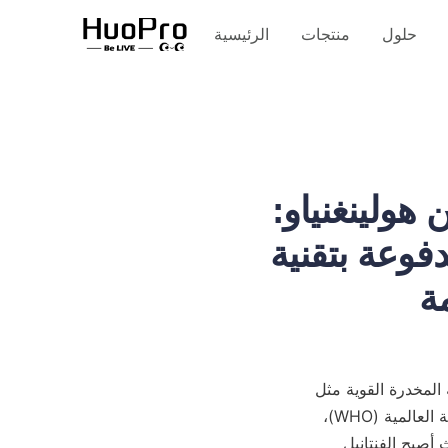
حلول
منتجات
الرئيسية
 هولينغنياو:
 RFID + الخوارزمية
مقدمة: اقتراح العصر لإدارة الأدوية الخاصة على نطاق عالمي، أصبح إساءة استخدام الأدوية المخدرة القوية مثل 
الفنتانيل تحديًا مزدوجًا شديدًا للصحة العامة والسلامة العامة. وفقًا لإحصائيات منظمة الصحة العالمية (WHO)، 
يتجاوز عدد الوفيات الناجمة عن إساءة استخدام الأفيونيات في العالم 150,000 سنويًا، حيث أصبح الفنتانيل 