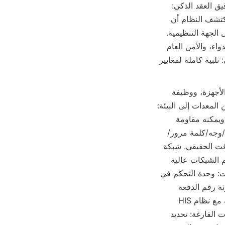
بيانات وتخزينها في الشبكات البيانية للمؤسسات الطبية والدوائر الإشرافية على التوالي. تدقيق العقد الذكي: 
التحقق تلقائيًا من امتثال تداول الأدوية من خلال قواعد مسبقة، على سبيل المثال، عندما يكتشف النظام أن 
استخدام الفنتانيل في قسم ما يتجاوز العتبة، فإنه يقوم تلقائيًا بتفعيل عملية التدقيق من قبل الجهة التنظيمية. 
التعاون بين الوكالات: دعم تبادل البيانات بين لجنة الصحة واللجنة الصحية، وإدارة الغذاء والدواء، والأمن العام 
وغيرها من الدوائر، وتحقيق "إدخال مرة واحدة والبحث عبر الإنترنت". ثانياً، التوجيه القياسي: تلبية كاملة لمعايير 
تتبع تقنية Huolingniao بدقة معيار GA/T 2015-2023، وتحقق معيارًا شاملاً في تصميم الأجهزة، ووظيفة 
البرمجيات، وأمان البيانات. (1) معيار الأجهزة: تصميم خزانة ذكية مع حماية كاملة الأبعاد من المعدات إلى البيئة: 
جسم الخزانة مصنوع من SPCC+سبيكة الألمنيوم، وقد اجتاز اختبار مستوى الحماية IP65 ويمكنه مقاومة 
/وجه/كلمة مرور/
بطاقة هوية) لفتحها. مستشعر مدمج لدرجة الحرارة والرطوبة لمراقبة بيئة التخزين في الوقت الحقيقي. شبكة 
القارئ: يتم نشر قارئ RFID UHF تم تطويره ذاتيًا، وسرعة القراءة ≥200 علامة/ثانية. دعم الشبكات عالية 
السرعة LAN، وتقليل تكلفة الأسلاك والتكيف مع هيكل الخزانة المعقد. (2) معيار البرمجيات: وحدة التحكم في 
العملية الكاملة من التشغيل إلى التدقيق: تخزين الأدوية: مسح تلقائي لعلامات RFID، ومقارنة رقم الدفعة 
وتاريخ انتهاء صلاحية الأدوية، واعتراض الأدوية غير الطبيعية تلقائيًا. مطابقة الوصفات: واجهة مع نظام HIS 
للتحقق من صحة الوصفة ومنع الإفراط في الوصفات. استرداد السائل المتبقي في الزجاجات الفارغة: تحديد 